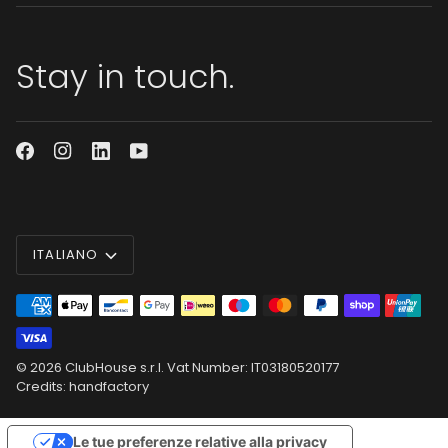
Stay in touch.
Lingua
ITALIANO
© 2026
ClubHouse s.r.l.
Vat Number: IT03180520177
Credits: handfactory
Le tue preferenze relative alla privacy