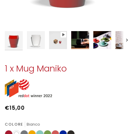
Avan
1 x Mug Maniko
€15,00
COLORE
Bianco
Rosso
Bianco
Nickel
Ambra
Acquamarina
Verde
Rosa
Blu
Nero