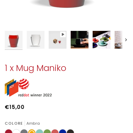
Avan
1 x Mug Maniko
€15,00
COLORE
Ambra
Rosso
Bianco
Nickel
Ambra
Acquamarina
Verde
Rosa
Blu
Nero