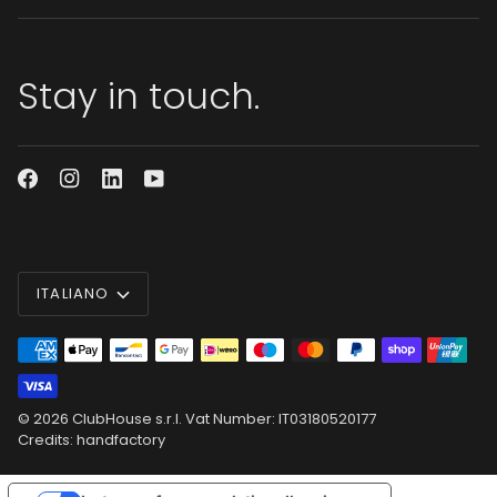
Stay in touch.
Lingua
ITALIANO
© 2026
ClubHouse s.r.l.
Vat Number: IT03180520177
Credits: handfactory