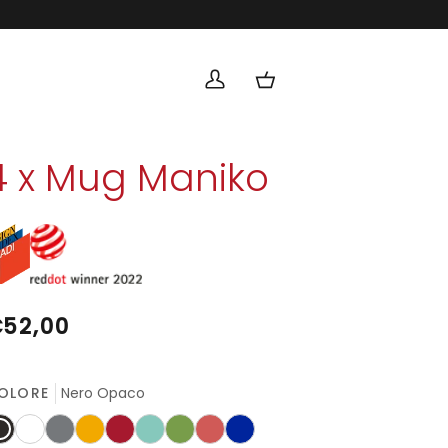
Lingu
ITALIANO
Il
Carrello
mio
account
4 x Mug Maniko
52,00
OLORE
Nero Opaco
ero
Bianco
Nickel
Ambra
Rosso
Acquamarina
Verde
Rosa
Blu
paco
Salmone