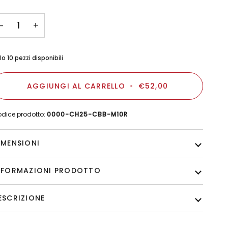
−
+
lo
10
pezzi disponibili
AGGIUNGI AL CARRELLO
•
€52,00
dice prodotto:
0000-CH25-CBB-M10R
IMENSIONI
NFORMAZIONI PRODOTTO
ESCRIZIONE