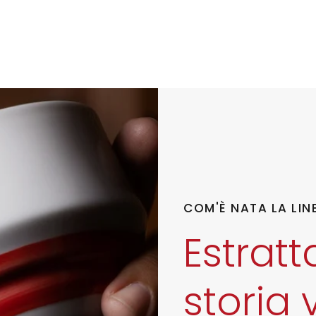
COM'È NATA LA LI
Estrat
storia 