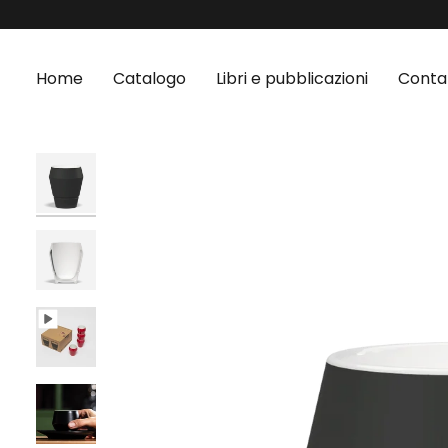
Salta
al
contenuto
Home
Catalogo
Libri e pubblicazioni
Contat