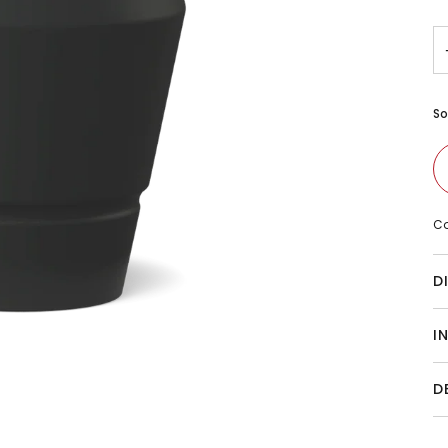
So
Co
D
I
D