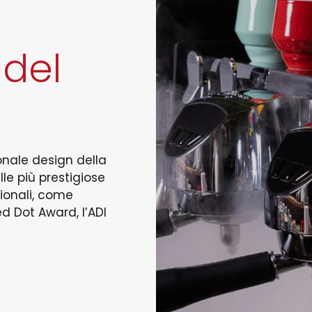
 del
onale design della
le più prestigiose
zionali, come
ed Dot Award, l’ADI