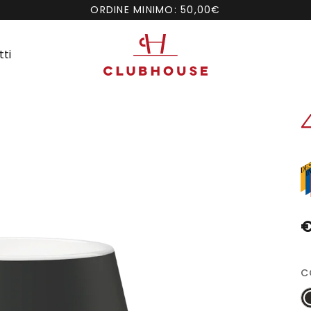
ORDINE MINIMO: 50,00€
ti
€
C
N
O