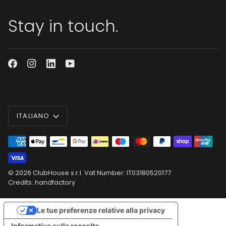
Stay in touch.
Lingua
ITALIANO
© 2026
ClubHouse s.r.l.
Vat Number: IT03180520177
Credits: handfactory
Le tue preferenze relative alla privacy
Informativa sulla raccolta