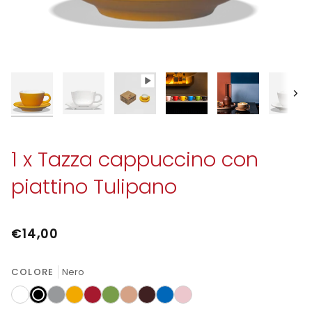
Avan
1 x Tazza cappuccino con
piattino Tulipano
€14,00
COLORE
Nero
Bianco
Nero
Grigio
Ambra
Rosso
Verde
Sabbia
Moka
Azzurro
Rosa