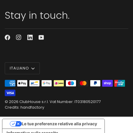
Stay in touch.
Lingua
ITALIANO
© 2026
ClubHouse s.r.l.
Vat Number: IT03180520177
Credits: handfactory
Le tue preferenze relative alla privacy
Informativa sulla raccolta