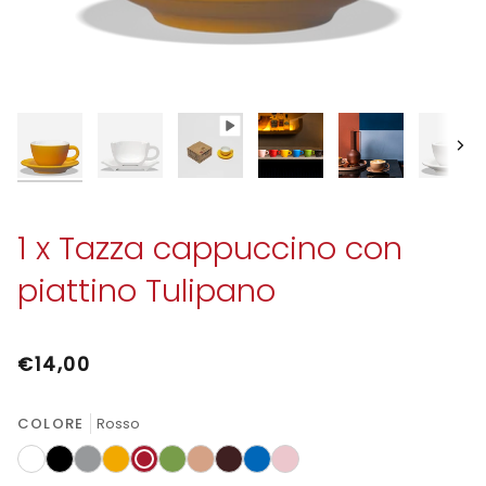
Avan
1 x Tazza cappuccino con
piattino Tulipano
€14,00
COLORE
Rosso
Bianco
Nero
Grigio
Ambra
Rosso
Verde
Sabbia
Moka
Azzurro
Rosa