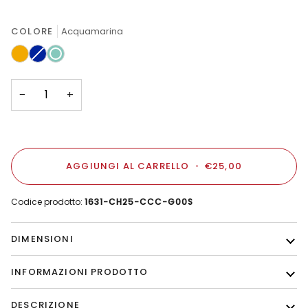
COLORE
Acquamarina
Ambra
Blu
Variante
Acquamarina
esaurita
o
non
disponibile
−
+
AGGIUNGI AL CARRELLO
•
€25,00
Codice prodotto:
1631-CH25-CCC-G00S
DIMENSIONI
INFORMAZIONI PRODOTTO
DESCRIZIONE