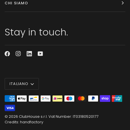
CHI SIAMO
Stay in touch.
Lingua
ITALIANO
© 2026
ClubHouse s.r.l.
Vat Number: IT03180520177
Credits: handfactory