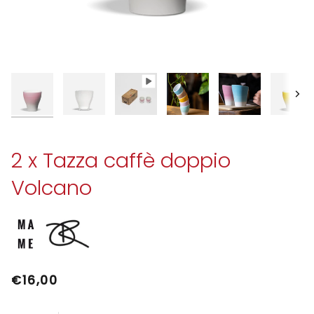
Avan
2 x Tazza caffè doppio
Volcano
€16,00