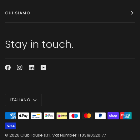
CHI SIAMO
Stay in touch.
Lingua
ITALIANO
© 2026
ClubHouse s.r.l.
Vat Number: IT03180520177