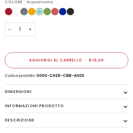
COLORE
Acquamarina
Rosso
Bianco
Nickel
Ambra
Acquamarina
Verde
Rosa
Blu
Nero
Salmone
Opaco
−
+
AGGIUNGI AL CARRELLO
•
€15,00
Codice prodotto:
0000-CH25-CBB-A00S
DIMENSIONI
INFORMAZIONI PRODOTTO
DESCRIZIONE