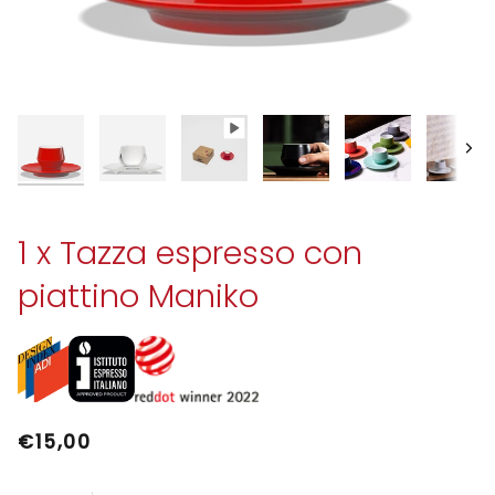
Avan
1 x Tazza espresso con
piattino Maniko
€15,00