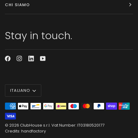
CHI SIAMO
Stay in touch.
Lingua
ITALIANO
© 2026
ClubHouse s.r.l.
Vat Number: IT03180520177
Credits: handfactory